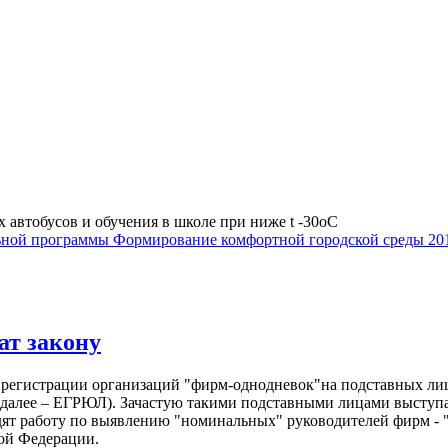
автобусов и обучения в школе при ниже t -30оС
ной программы Формирование комфортной городской среды 201
т закону
 регистрации организаций "фирм-однодневок"на подставных ли
(далее – ЕГРЮЛ). Зачастую такими подставными лицами выступ
ят работу по выявлению "номинальных" руководителей фирм - "
кой Федерации.