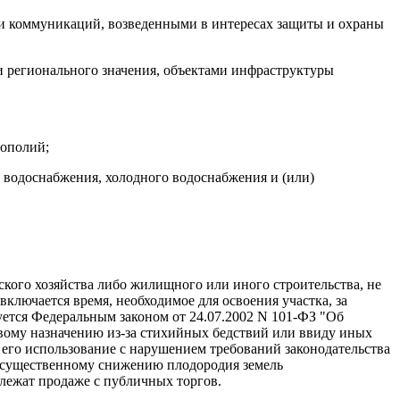
 и коммуникаций, возведенными в интересах защиты и охраны
зи регионального значения, объектами инфраструктуры
нополий;
о водоснабжения, холодного водоснабжения и (или)
ьского хозяйства либо жилищного или иного строительства, не
включается время, необходимое для освоения участка, за
руется Федеральным законом от 24.07.2002 N 101-ФЗ "Об
левому назначению из-за стихийных бедствий или ввиду иных
 его использование с нарушением требований законодательства
 к существенному снижению плодородия земель
лежат продаже с публичных торгов.