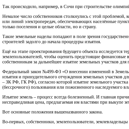
Так происходило, например, в Сочи при строительстве олимпи
Немалое число собственников столкнулись с этой проблемой, к
или линий электропередач, обеспечивающих населённые пункт
только поселения и целые области, но и страну.
Такие земельные наделы попадают в поле зрения государствен
строителей задолго до начала процедуры изъятия.
Ещё на этапе проектирования будущего объекта исследуется тер
землепользователей, чтобы оценить предстоящие финансовые вл
собственникам за дальнейшее изъятие земельных участков для
Федеральный закон №499-ФЗ «О внесении изменений в Земель
изъятия и принудительного отчуждения земельных участков дл
– ЗК РФ, ГК РФ), согласно которой изъятие земельного участ
(бессрочного) пользования или пожизненного наследуемого вла
Изъятие земель – процесс всегда болезненный. И главная причин
несправедливая цена, предлагаемая им властями при выкупе зе
Вот основные положения вышеназванного закона.
Во-первых, собственники, землепользователи, землевладельцы 