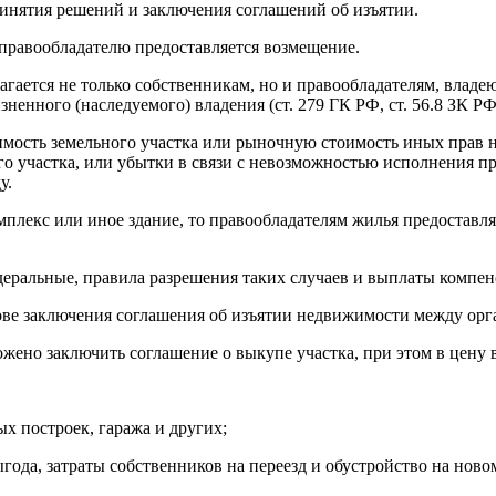
инятия решений и заключения соглашений об изъятии.
 правообладателю предоставляется возмещение.
агается не только собственникам, но и правообладателям, владе
ненного (наследуемого) владения (ст. 279 ГК РФ, ст. 56.8 ЗК РФ
имость земельного участка или рыночную стоимость иных прав 
го участка, или убытки в связи с невозможностью исполнения п
у.
плекс или иное здание, то правообладателям жилья предоставл
еральные, правила разрешения таких случаев и выплаты компен
ове заключения соглашения об изъятии недвижимости между орга
ожено заключить соглашение о выкупе участка, при этом в цену
х построек, гаража и других;
ода, затраты собственников на переезд и обустройство на новом