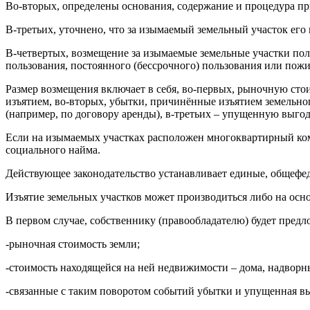
Во-вторых, определены основания, содержание и процедура пр
В-третьих, уточнено, что за изымаемый земельный участок его
В-четвертых, возмещение за изымаемые земельные участки пол
пользования, постоянного (бессрочного) пользования или пожиз
Размер возмещения включает в себя, во-первых, рыночную сто
изъятием, во-вторых, убытки, причинённые изъятием земельно
(например, по договору аренды), в-третьих – упущенную выгод
Если на изымаемых участках расположен многоквартирный ком
социального найма.
Действующее законодательство устанавливает единые, общефед
Изъятие земельных участков может производиться либо на осн
В первом случае, собственнику (правообладателю) будет предл
-рыночная стоимость земли;
-стоимость находящейся на ней недвижимости – дома, надворны
-связанные с таким поворотом событий убытки и упущенная выг