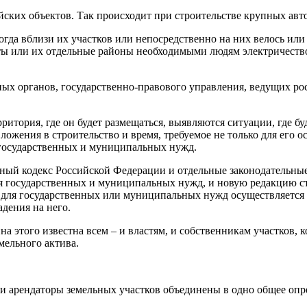
йских объектов. Так происходит при строительстве крупных ав
огда вблизи их участков или непосредственно на них велось или 
ы или их отдельные районы необходимыми людям электричество
ных органов, государственно-правового управления, ведущих ро
ритория, где он будет размещаться, выявляются ситуации, где б
ожения в строительство и время, требуемое не только для его 
 государственных и муниципальных нужд.
ный кодекс Российской Федерации и отдельные законодательны
я государственных и муниципальных нужд, и новую редакцию ст
ка для государственных или муниципальных нужд осуществляется
дения на него.
а этого известна всем – и властям, и собственникам участков, к
мельного актива.
и арендаторы земельных участков объединены в одно общее опре