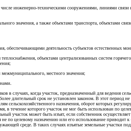
ом числе инженерно-техническими сооружениями, линиями связи
рального значения, а также объектами транспорта, объектами свя
ния, обеспечивающими деятельность субъектов естественных мо
ем теплоснабжения, объектами централизованных систем горячег
ения;
и межмуниципального, местного значения;
нами.
ков в случаях, когда участок, предназначенный для ведения сел
 более длительный срок не установлен законом. В этот период не 
млям сельскохозяйственного назначения, оборот которых регули
емя, в течение которого участок не мог быть использован по це
ьный участок может быть изъят, если собственник осуществляет
ся не по целевому назначению или его использование приводит
ужающей среде. В таких случаях изъятые земельные участки под