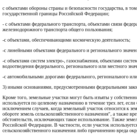
с объектами обороны страны и безопасности государства, в т
государственной границы Российской Федерации;
- с объектами федерального транспорта, объектами связи феде
железнодорожного транспорта общего пользования;
-с объектами, обеспечивающими космическую деятельность;
-с линейными объектами федерального и регионального значе
-с объектами систем электро-, газоснабжения, объектами сист
водоотведения федерального, регионального или местного знач
-с автомобильными дорогами федерального, регионального ил
3) иными основаниями, предусмотренными федеральными зако
Кроме того, земельные участки могут быть изъяты у собственни
используется по целевому назначению в течение трех лет, если
исключением случаев, когда земельный участок относится к зе
обороте земель сельскохозяйственного назначения", а также вр
обстоятельств, исключающих такое использование. Также земел
Российской Федерации. В частности, если участок использует
сельскохозяйственного назначения либо причинению вреда окр