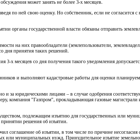
обсуждения может занять не более 3-х месяцев.
дя по ней свою оценку. Но собственник, если не согласится с не
ъятии органы государственной власти обязаны отправить землев
мости на них правообладатели (землепользователи, землевладе
со дня принятия таких решений.
ия 3-х месяцев со дня получения такого уведомления допускаетс
енников и выполняют кадастровые работы для оценки планируе
 но и за юридическими лицами – в случае одобрения соответству
еру, компания "Газпром", прокладывающая газовые магистрали 
уществом, подлежащим изъятию для государственных или муниц
 принятии решения об изъятии.
ил соглашение об изъятии, в том числе по причине несогласия с
нных или муниципальных нужд. Принудительное изъятие земельн