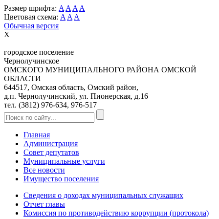
Размер шрифта:
A
A
A
A
Цветовая схема:
A
A
A
Обычная версия
X
городское поселение
Чернолучинское
ОМСКОГО МУНИЦИПАЛЬНОГО РАЙОНА ОМСКОЙ
ОБЛАСТИ
644517, Омская область, Омский район,
д.п. Чернолучинский, ул. Пионерская, д.16
тел. (3812) 976-634, 976-517
Главная
Администрация
Совет депутатов
Муниципальные услуги
Все новости
Имущество поселения
Сведения о доходах муниципальных служащих
Отчет главы
Комиссия по противодействию коррупции (протокола)